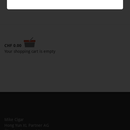
CHF
0.00
Your shopping cart is empty
Mike Cigar
Hong Yun XL Partner AG