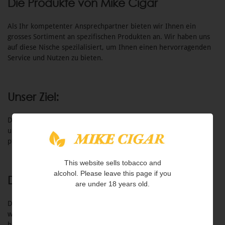
Die Produkte von Mike Cigar
Als Ihr kompetenter Ansprechpartner bieten wir Ihnen ein
grosses Sortiment an spezifischen Produkten an. Wir haben uns
auf diese Nische spezilalisiert, um Ihnen einen hervorragenden
Service und Nutzen zu bieten.
Unser Ziel:
Dass Sie als zufriedener Kunde oder Kundin mit uns gedeihen
und wir eine langfristige und nachhaltige Beziehung mit Ihnen
pflegen dürfen.
This website sells tobacco and
alcohol. Please leave this page if you
Der Firmenname
are under 18 years old.
Der Firmenname war seit unserer Gründung klar. Er
wiederspiegelt die Kompetenz in unserem Bereich mit
hervorrangenden Produkten.