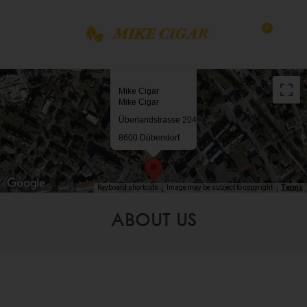
0
Mike Cigar
Mike Cigar
Überlandstrasse 204
8600 Dübendorf
Keyboard shortcuts
Image may be subject to copyright
Terms
ABOUT US