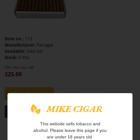
Item no.:
173
Manufacturer:
Partagas
Available:
Sold out
Stock:
0 Pce.
CHF / Pce. incl. VAT
225.00
This website sells tobacco and
alcohol. Please leave this page if you
are under 18 years old.