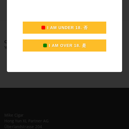
CHF
0.00
Your shopping cart is empty
Mike Cigar
Hong Yun XL Partner AG
Überlandstrasse 204