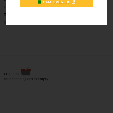
Einheit: Kiste 25 Stk
Rauchdauer: 45 Min
Stärke: leicht
CHF
0.00
Your shopping cart is empty