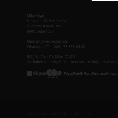
Mike Cigar
Hong Yun XL Partner AG
Überlandstrasse 204
8600 Dübendorf
Mail: info@mikecigar.ch
WhatsApp / Tel: 0041 76 685 69 89
微信 WeChat ID: Mike-C2022
Sie haben die Möglichkeit in unserem Shop mit divers
© Copyright - Alle Rechte vorbehalten