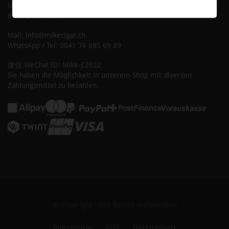
Überlandstrasse 204
8600 Dübendorf
Mail: info@mikecigar.ch
WhatsApp / Tel: 0041 76 685 69 89
微信 WeChat ID: Mike-C2022
Sie haben die Möglichkeit in unserem Shop mit diversen
Zahlungsmittel zu bezahlen.
© Copyright - Alle Rechte vorbehalten
Impressum
AGB
Datenschutz