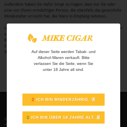
Außerdem haben Sie dafür Sorge zu tragen, dass nur Sie oder
eine von Ihnen ermächtigte Person, die ebenfalls das gesetzliche
Mindestalter erreicht hat, die Ware in Empfang nehmen.
Um Sicherzustellen, dass Sie wirklich das gesetzliche Mindestalter
erlauben wir uns stichprobenweise dies zu kontrollieren. Ihre
Bestellung wir gestoppt und Ihr Konto gesperrt. Sie werden per
E-Mail gebeten uns eine Ausweiskopie zusenden. Nach Kontrolle
Auf dieser Seite werden Tabak- und
Ihrer Personendaten wird Ihre Bestellung umgehend versendet.
Alkohol-Waren verkauft. Bitte
verlassen Sie die Seite, wenn Sie
unter 18 Jahre alt sind.
Mike Cigar
Hong Yun XL Partner AG