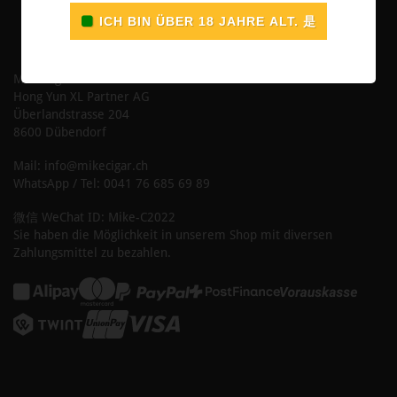
Mike Cigar
Hong Yun XL Partner AG
Überlandstrasse 204
8600 Dübendorf
Mail: info@mikecigar.ch
WhatsApp / Tel: 0041 76 685 69 89
微信 WeChat ID: Mike-C2022
Sie haben die Möglichkeit in unserem Shop mit diversen
Zahlungsmittel zu bezahlen.