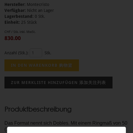
Hersteller:
Montecristo
Verfügbar:
Nicht an Lager
Lagerbestand:
0 Stk.
Einheit:
25 Stück
CHF / Stk. inkl. MwSt.
830.00
Anzahl (Stk.):
Stk.
Produktbeschreibung
Das Format nennt sich Dobles. Mit einem Ringmaß von 50
(19,84 mm Durchmesser) ist sie nur unwesentlich