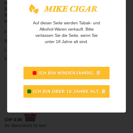
schlanker als die
Edmundo
, dafür mit 155 mm deutlich
länger. Sie bietet den typischen
Edmundo
-Geschmack,
leckere Röstaromen von Kaffee und Schokolade, gepaart
mit einem mittelkräftigen Tabakgeschmack.
Auf dieser Seite werden Tabak- und
Alkohol-Waren verkauft. Bitte
Format: Marevas
verlassen Sie die Seite, wenn Sie
Ringmass: 50
unter 18 Jahre alt sind.
Länge: 155 mm
Einheit: Kiste à 25 Stk.
CHF
0.00
Ihr Warenkorb ist leer