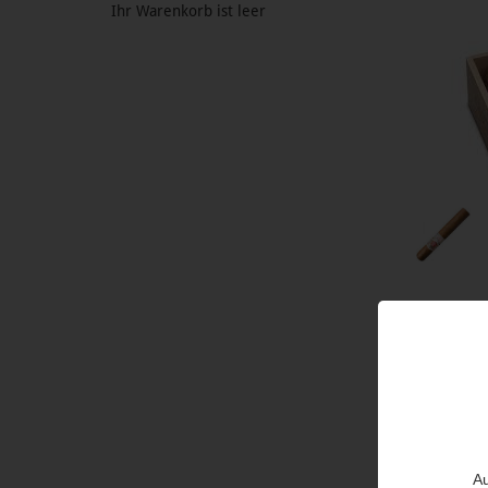
Ihr Warenkorb ist leer
Produ
Die Hoyo 
Abbrand i
mittelkr
Au