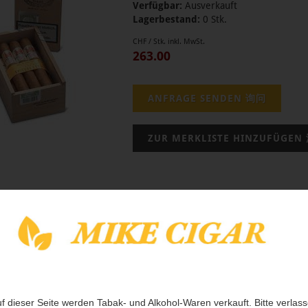
Verfügbar:
Ausverkauft
Lagerbestand:
0 Stk.
CHF / Stk. inkl. MwSt.
263.00
ktbeschreibung
de Monterrey Epicure Especial ist fest gerollt und zeichnet si
st gut und zeigt feste hellgraue Asche. Geschmacklich überzeugt
äftigen Geschmack. Es dominieren erdige Noten gepaart mit etw
f dieser Seite werden Tabak- und Alkohol-Waren verkauft. Bitte verlas