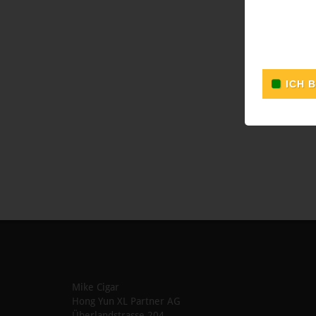
Format: G
Ringmass
Länge:
1
Einheit: 
Rauchdau
Mike Cigar
Hong Yun XL Partner AG
Überlandstrasse 204