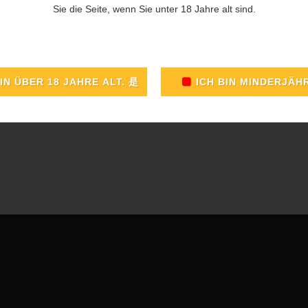
Sie die Seite, wenn Sie unter 18 Jahre alt sind.
ordito
:
50
41
mm
Kiste à
10
Stk
er:
70
Minuten