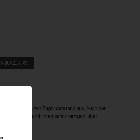
ch durch einen guten Zugwiderstand aus. Auch der
 die Zigarre durch ihren sehr cremigen, aber
as Leder.
sen