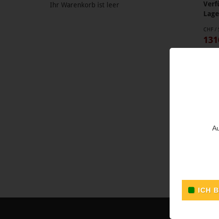
Verf
Ihr Warenkorb ist leer
Lage
CHF / 
131
Au